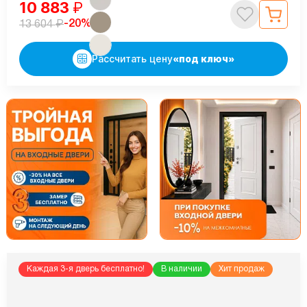
10 883
₽
₽
-20%
13 604
Рассчитать цену
«под ключ»
Каждая 3-я дверь бесплатно!
В наличии
Хит продаж