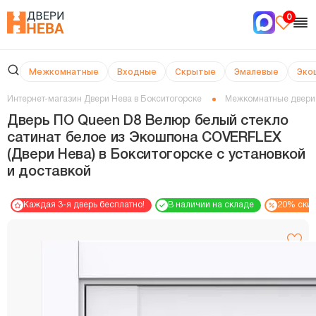
0
Межкомнатные
Входные
Скрытые
Эмалевые
Эко
Интернет-магазин Двери Нева в Бокситогорске
Межкомнатные двери
Дверь ПО Queen D8 Велюр белый стекло
сатинат белое из Экошпона COVERFLEX
(Двери Нева) в Бокситогорске с установкой
и доставкой
Каждая 3-я дверь бесплатно!
В наличии на складе
20% ски